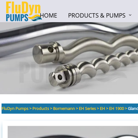
HOME
PRODUCTS & PUMPS
HOME
PRODUCTS & PUMPS
FluDyn Pumps
>
Products
>
Bornemann
>
EH Series
>
EH
>
EH 1900
>
Gland