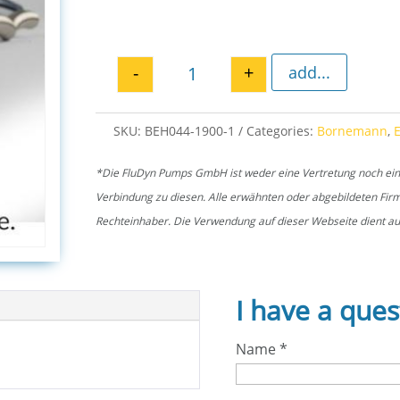
-
+
add...
Gland bolt 44 for EH 1900 quan
SKU:
BEH044-1900-1
Categories:
Bornemann
,
*Die FluDyn Pumps GmbH ist weder eine Vertretung noch ein of
Verbindung zu diesen. Alle erwähnten oder abgebildeten Fi
Rechteinhaber. Die Verwendung auf dieser Webseite dient aus
I have a ques
Name
*