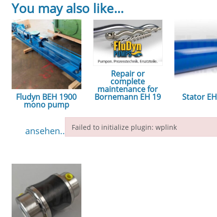
You may also like…
Repair or
complete
maintenance for
Fludyn BEH 1900
Stator E
Bornemann EH 19
mono pump
ansehe
ansehen...
Failed to initialize plugin: wplink
ansehen...
Failed to initialize plugin: wplink