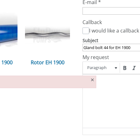
E-mail
*
Callback
I would like a callback
Subject
My request
H 1900
Rotor EH 1900
Paragraph
n...
ansehen...
×