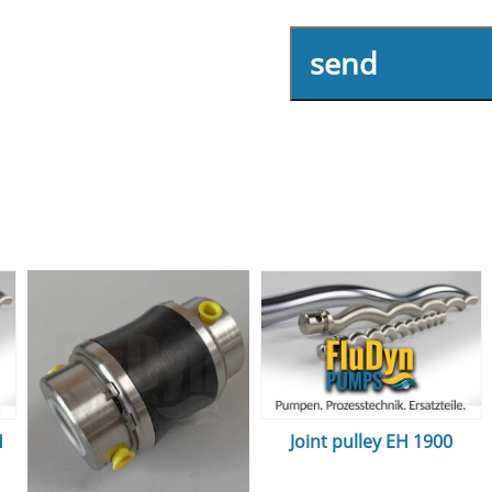
send
H
Joint pulley EH 1900