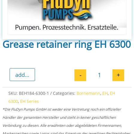
Grease retainer ring EH 6300
-
+
add...
Grease retainer
SKU:
BEH184-6300-1
Categories:
Bornemann
,
EH
,
EH
6300
,
EH Series
*Die FluDyn Pumps GmbH ist weder eine Vertretung noch ein offizieller
Händler der genannten Hersteller und steht in keiner geschäftlichen
Verbindung zu diesen. Alle erwähnten oder abgebildeten Firmennamen,
Markenzeichen sowie Logos sind das Eigentum der jeweiligen Rechteinhaber.