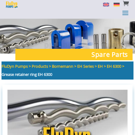


a
a
Spare Parts
FluDyn Pumps
>
Products
>
Bornemann
>
EH Series
>
EH
>
EH 6300
>
Grease retainer ring EH 6300