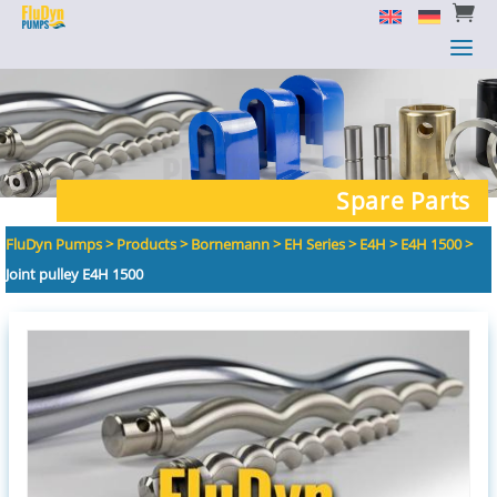


a
a
Spare Parts
FluDyn Pumps
>
Products
>
Bornemann
>
EH Series
>
E4H
>
E4H 1500
>
Joint pulley E4H 1500