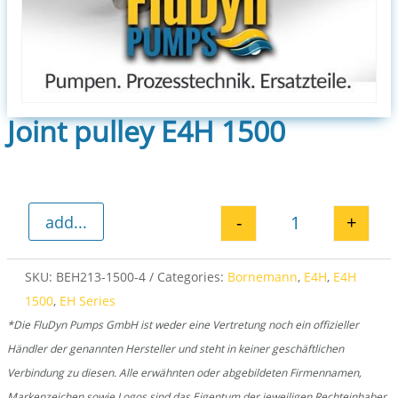
Joint pulley E4H 1500
-
+
add...
Joint pulley E4
SKU:
BEH213-1500-4
Categories:
Bornemann
,
E4H
,
E4H
1500
,
EH Series
*Die FluDyn Pumps GmbH ist weder eine Vertretung noch ein offizieller
Händler der genannten Hersteller und steht in keiner geschäftlichen
Verbindung zu diesen. Alle erwähnten oder abgebildeten Firmennamen,
Markenzeichen sowie Logos sind das Eigentum der jeweiligen Rechteinhaber.