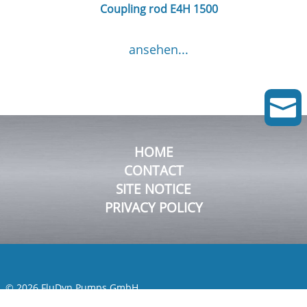
Coupling rod E4H 1500
ansehen...

HOME
CONTACT
SITE NOTICE
PRIVACY POLICY
© 2026 FluDyn Pumps GmbH