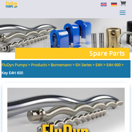


a
a
Spare Parts
FluDyn Pumps
>
Products
>
Bornemann
>
EH Series
>
E4H
>
E4H 600
>
Key E4H 600