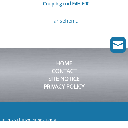
Coupling rod E4H 600
ansehen...

HOME
CONTACT
SITE NOTICE
PRIVACY POLICY
© 2026 FluDyn Pumps GmbH