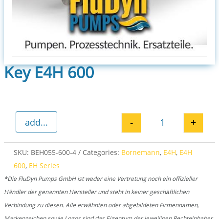
Key E4H 600
-
+
add...
Key E4H 600 qu
SKU:
BEH055-600-4
Categories:
Bornemann
,
E4H
,
E4H
600
,
EH Series
*Die FluDyn Pumps GmbH ist weder eine Vertretung noch ein offizieller
Händler der genannten Hersteller und steht in keiner geschäftlichen
Verbindung zu diesen. Alle erwähnten oder abgebildeten Firmennamen,
Markenzeichen sowie Logos sind das Eigentum der jeweiligen Rechteinhaber.