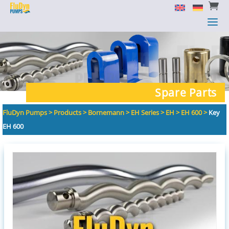


a
a
Spare Parts
FluDyn Pumps
>
Products
>
Bornemann
>
EH Series
>
EH
>
EH 600
>
Key
EH 600