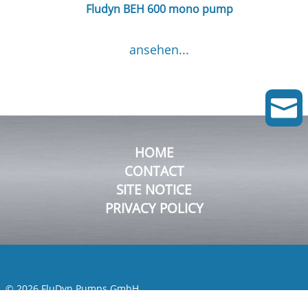
Fludyn BEH 600 mono pump
ansehen...

HOME
CONTACT
SITE NOTICE
PRIVACY POLICY
© 2026 FluDyn Pumps GmbH