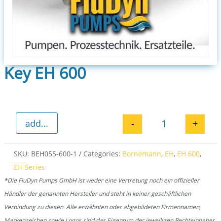
Key EH 600
-
+
add...
Key EH 600 qua
SKU:
BEH055-600-1
Categories:
Bornemann
,
EH
,
EH 600
,
EH Series
*Die FluDyn Pumps GmbH ist weder eine Vertretung noch ein offizieller
Händler der genannten Hersteller und steht in keiner geschäftlichen
Verbindung zu diesen. Alle erwähnten oder abgebildeten Firmennamen,
Markenzeichen sowie Logos sind das Eigentum der jeweiligen Rechteinhaber.