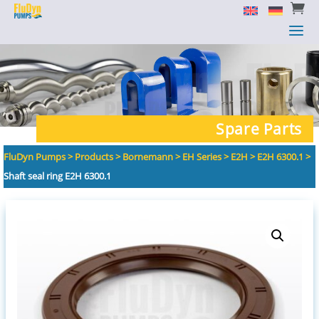


a
a
Spare Parts
FluDyn Pumps
>
Products
>
Bornemann
>
EH Series
>
E2H
>
E2H 6300.1
>
Shaft seal ring E2H 6300.1