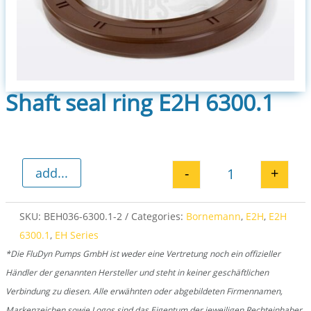
Shaft seal ring E2H 6300.1
-
+
add...
Shaft seal ring
SKU:
BEH036-6300.1-2
Categories:
Bornemann
,
E2H
,
E2H
6300.1
,
EH Series
*Die FluDyn Pumps GmbH ist weder eine Vertretung noch ein offizieller
Händler der genannten Hersteller und steht in keiner geschäftlichen
Verbindung zu diesen. Alle erwähnten oder abgebildeten Firmennamen,
Markenzeichen sowie Logos sind das Eigentum der jeweiligen Rechteinhaber.