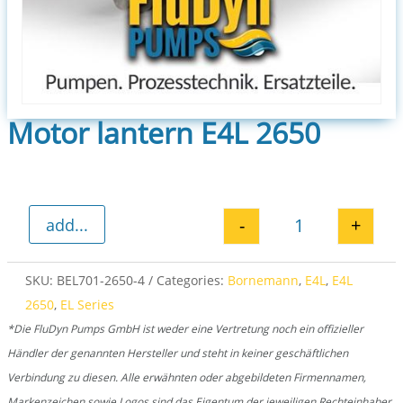
Motor lantern E4L 2650
-
+
add...
Motor lantern 
SKU:
BEL701-2650-4
Categories:
Bornemann
,
E4L
,
E4L
2650
,
EL Series
*Die FluDyn Pumps GmbH ist weder eine Vertretung noch ein offizieller
Händler der genannten Hersteller und steht in keiner geschäftlichen
Verbindung zu diesen. Alle erwähnten oder abgebildeten Firmennamen,
Markenzeichen sowie Logos sind das Eigentum der jeweiligen Rechteinhaber.