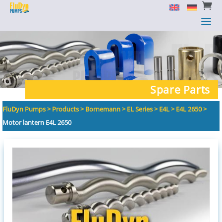


a
a
Spare Parts
FluDyn Pumps
>
Products
>
Bornemann
>
EL Series
>
E4L
>
E4L 2650
>
Motor lantern E4L 2650