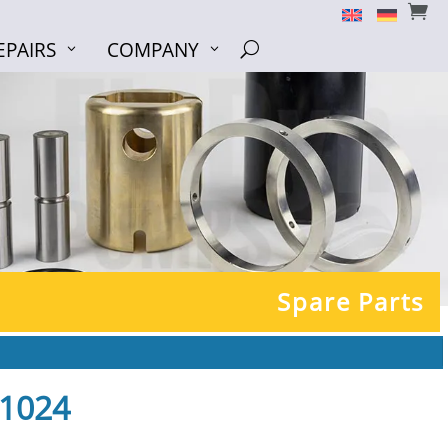


EPAIRS
COMPANY
EPAIRS
COMPANY
U
U
Spare Parts
 1024