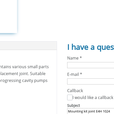
I have a ques
Name
*
tains various small parts
placement joint. Suitable
E-mail
*
rogressing cavity pumps
Callback
I would like a callback
Subject