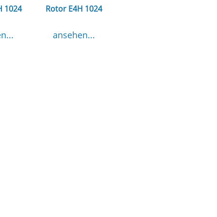
H 1024
Rotor E4H 1024
n...
ansehen...