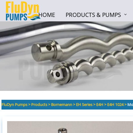
HOME
PRODUCTS & PUMPS
HOME
PRODUCTS & PUMPS
FluDyn Pumps
>
Products
>
Bornemann
>
EH Series
>
E4H
>
E4H 1024
>
Mou