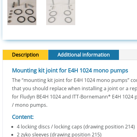
Description
Additional information
Mounting kit joint for E4H 1024 mono pumps
The “mounting kit joint for E4H 1024 mono pumps” con
that you should replace when installing a joint or a re
for Fludyn BE4H 1024 and ITT-Bornemann
*
E4H 1024 p
/ mono pumps.
Content
:
4 locking discs / locking caps (drawing position 214)
2 zyko sleeves (drawing position 215)