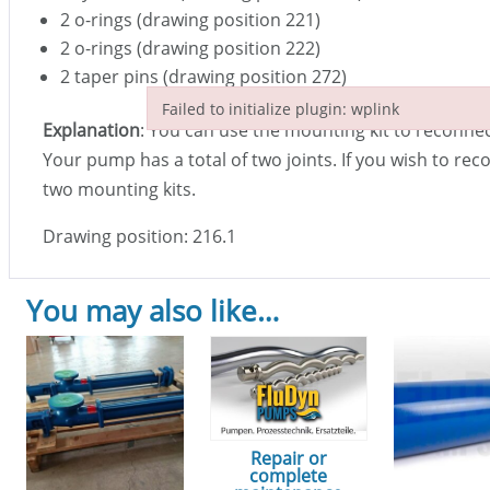
2 o-rings (drawing position 221)
2 o-rings (drawing position 222)
2 taper pins (drawing position 272)
Failed to initialize plugin: wplink
Explanation
: You can use the mounting kit to reconnect
Failed to initialize plugin: wplink
Your pump has a total of two joints. If you wish to rec
two mounting kits.
Drawing position: 216.1
You may also like…
Repair or
complete