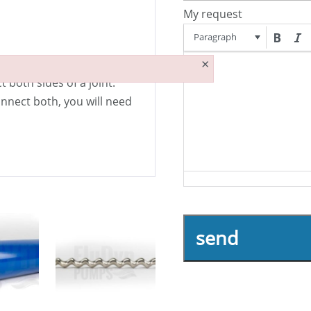
My request
Paragraph
×
 both sides of a joint.
onnect both, you will need
send