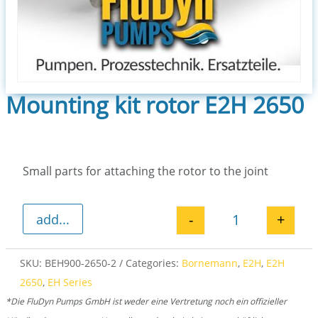
Mounting kit rotor E2H 2650
Small parts for attaching the rotor to the joint
-
+
add...
Mounting kit ro
SKU:
BEH900-2650-2
Categories:
Bornemann
,
E2H
,
E2H
2650
,
EH Series
*Die FluDyn Pumps GmbH ist weder eine Vertretung noch ein offizieller