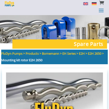


a
a
Spare Parts
FluDyn Pumps
>
Products
>
Bornemann
>
EH Series
>
E2H
>
E2H 2650
>
Mounting kit rotor E2H 2650