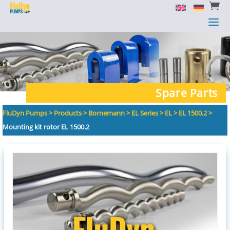


a
a
Spare Parts
FluDyn Pumps
>
Products
>
Bornemann
>
EL Series
>
EL
>
EL 1500.2
>
Mounting kit rotor EL 1500.2