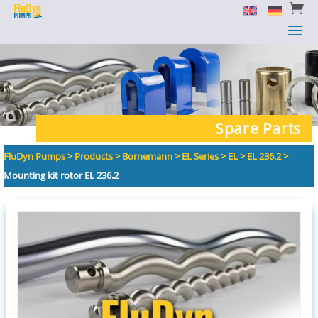


a
a
Spare Parts
FluDyn Pumps
>
Products
>
Bornemann
>
EL Series
>
EL
>
EL 236.2
>
Mounting kit rotor EL 236.2