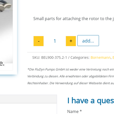
Small parts for attaching the rotor to the 
-
+
add...
Mounting kit rotor EL 375.2 qua
SKU:
BEL900-375.2-1
Categories:
Bornemann
,
*Die FluDyn Pumps GmbH ist weder eine Vertretung noch ein of
Verbindung zu diesen. Alle erwähnten oder abgebildeten Fi
Rechteinhaber. Die Verwendung auf dieser Webseite dient aus
I have a ques
Name
*