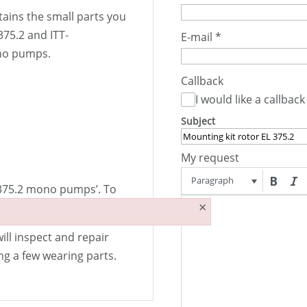
ains the small parts you
 375.2 and ITT-
E-mail
*
ono pumps.
Callback
I would like a callback
Subject
My request
Paragraph
EL 375.2 mono pumps’. To
×
reconnected.
ill inspect and repair
ing a few wearing parts.