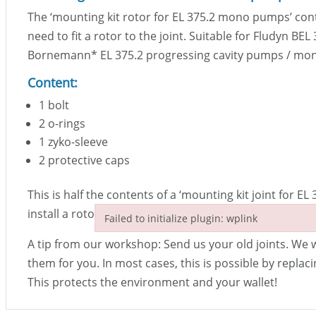
The ‘mounting kit rotor for EL 375.2 mono pumps’ cont
need to fit a rotor to the joint. Suitable for Fludyn BEL
Bornemann
*
EL 375.2 progressing cavity pumps / m
Content:
1 bolt
2 o-rings
1 zyko-sleeve
2 protective caps
This is half the contents of a ‘mounting kit joint for 
install a rotor, only one half of the joint needs to be 
Failed to initialize plugin: wplink
Failed to initialize plugin: wplink
A tip from our workshop: Send us your old joints. We w
them for you. In most cases, this is possible by replac
This protects the environment and your wallet!