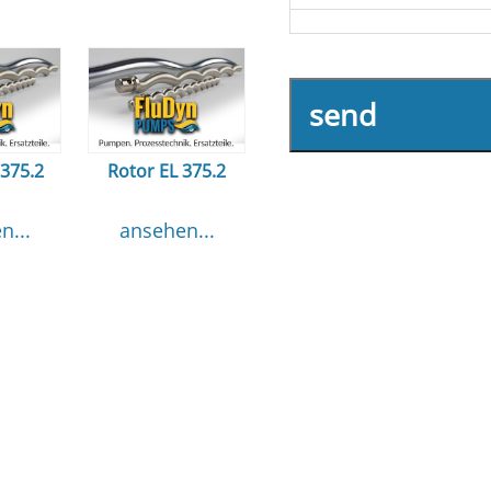
send
 375.2
Rotor EL 375.2
n...
ansehen...