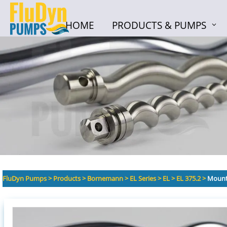
HOME
PRODUCTS & PUMPS
HOME
PRODUCTS & PUMPS
FluDyn Pumps
>
Products
>
Bornemann
>
EL Series
>
EL
>
EL 375.2
>
Mounti