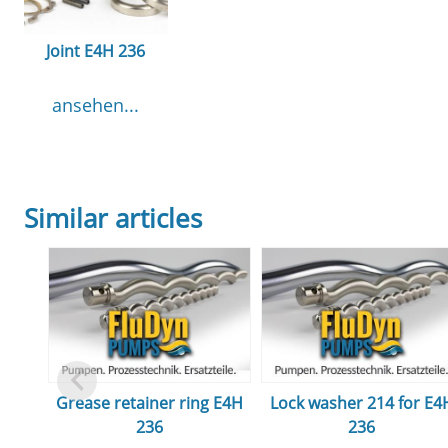
Joint E4H 236
ansehen...
Similar articles
Grease retainer ring E4H
Lock washer 214 for E4
236
236