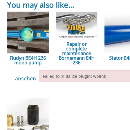
You may also like…
Repair or
complete
maintenance
Fludyn BE4H 236
Stator E
Bornemann E4H
mono pump
236
ansehe
Failed to initialize plugin: wplink
ansehen...
ansehen...
Failed to initialize plugin: wplink