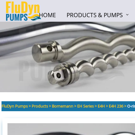
HOME
PRODUCTS & PUMPS
HOME
PRODUCTS & PUMPS
FluDyn Pumps
>
Products
>
Bornemann
>
EH Series
>
E4H
>
E4H 236
>
O-ri