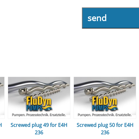
send
H
Screwed plug 49 for E4H
Screwed plug 50 for E4H
236
236