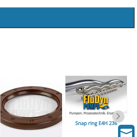
Snap ring E4H 236
So
