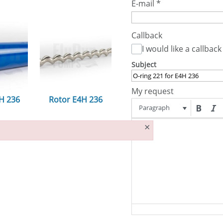
E-mail
*
Callback
I would like a callback
Subject
My request
4H 236
Rotor E4H 236
Paragraph
n...
ansehen...
×