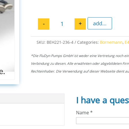
-
+
add...
O-ring 221 for E4H 236 quantit
SKU:
BEH221-236-4
Categories:
Bornemann
,
E
*Die FluDyn Pumps GmbH ist weder eine Vertretung noch ein of
Verbindung zu diesen. Alle erwähnten oder abgebildeten Fi
Rechteinhaber. Die Verwendung auf dieser Webseite dient aus
I have a ques
Name
*