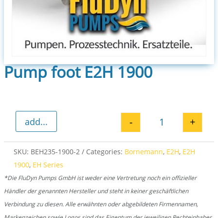
Pump foot E2H 1900
-
+
add...
Pump foot E2H 
SKU:
BEH235-1900-2
Categories:
Bornemann
,
E2H
,
E2H
1900
,
EH Series
*Die FluDyn Pumps GmbH ist weder eine Vertretung noch ein offizieller
Händler der genannten Hersteller und steht in keiner geschäftlichen
Verbindung zu diesen. Alle erwähnten oder abgebildeten Firmennamen,
Markenzeichen sowie Logos sind das Eigentum der jeweiligen Rechteinhaber.