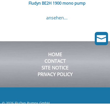
Fludyn BE2H 1900 mono pump
ansehen...

HOME
CONTACT
SITE NOTICE
PRIVACY POLICY
© 2026 FluDyn Pumps GmbH