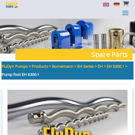


a
a
Spare Parts
FluDyn Pumps
>
Products
>
Bornemann
>
EH Series
>
EH
>
EH 6300.1
>
Pump foot EH 6300.1