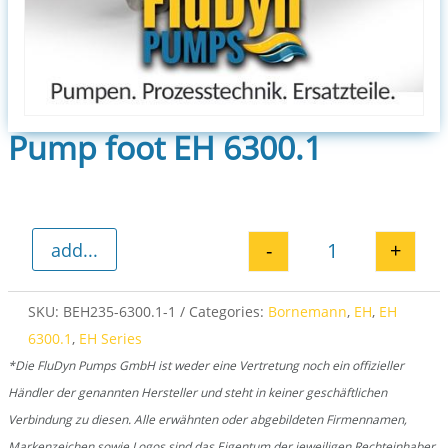
Pump foot EH 6300.1
-
+
add...
Pump foot EH 6
SKU:
BEH235-6300.1-1
Categories:
Bornemann
,
EH
,
EH
6300.1
,
EH Series
*Die FluDyn Pumps GmbH ist weder eine Vertretung noch ein offizieller
Händler der genannten Hersteller und steht in keiner geschäftlichen
Verbindung zu diesen. Alle erwähnten oder abgebildeten Firmennamen,
Markenzeichen sowie Logos sind das Eigentum der jeweiligen Rechteinhaber.