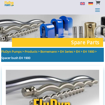


a
a
Spare Parts
FluDyn Pumps
>
Products
>
Bornemann
>
EH Series
>
EH
>
EH 1900
>
Spacer bush EH 1900