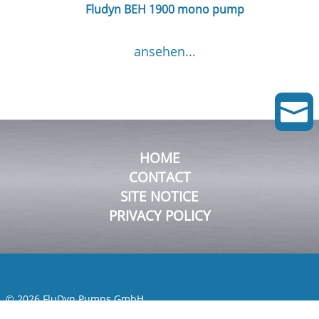
Fludyn BEH 1900 mono pump
ansehen...

HOME
CONTACT
SITE NOTICE
PRIVACY POLICY
© 2026 FluDyn Pumps GmbH