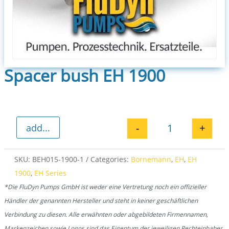
Spacer bush EH 1900
-
+
add...
Spacer bush EH
SKU:
BEH015-1900-1
Categories:
Bornemann
,
EH
,
EH
1900
,
EH Series
*Die FluDyn Pumps GmbH ist weder eine Vertretung noch ein offizieller
Händler der genannten Hersteller und steht in keiner geschäftlichen
Verbindung zu diesen. Alle erwähnten oder abgebildeten Firmennamen,
Markenzeichen sowie Logos sind das Eigentum der jeweiligen Rechteinhaber.