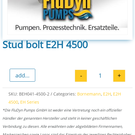
Stud bolt E2H 4500
-
+
add...
Stud bolt E2H 4
SKU:
BEH041-4500-2
Categories:
Bornemann
,
E2H
,
E2H
4500
,
EH Series
*Die FluDyn Pumps GmbH ist weder eine Vertretung noch ein offizieller
Händler der genannten Hersteller und steht in keiner geschäftlichen
Verbindung zu diesen. Alle erwähnten oder abgebildeten Firmennamen,
Markenzeichen sowie Logos sind das Eigentum der jeweiligen Rechteinhaber.