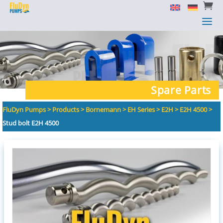


a
a
Spare Parts
FluDyn Pumps
>
Products
>
Bornemann
>
EH Series
>
E2H
>
E2H 4500
>
Stud bolt E2H 4500