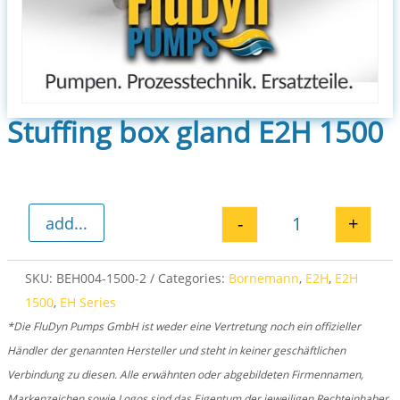
Stuffing box gland E2H 1500
-
+
add...
Stuffing box gl
SKU:
BEH004-1500-2
Categories:
Bornemann
,
E2H
,
E2H
1500
,
EH Series
*Die FluDyn Pumps GmbH ist weder eine Vertretung noch ein offizieller
Händler der genannten Hersteller und steht in keiner geschäftlichen
Verbindung zu diesen. Alle erwähnten oder abgebildeten Firmennamen,
Markenzeichen sowie Logos sind das Eigentum der jeweiligen Rechteinhaber.