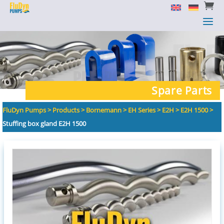


a
a
Spare Parts
FluDyn Pumps
>
Products
>
Bornemann
>
EH Series
>
E2H
>
E2H 1500
>
Stuffing box gland E2H 1500