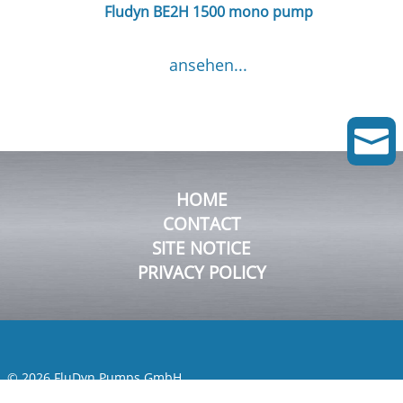
Fludyn BE2H 1500 mono pump
ansehen...

HOME
CONTACT
SITE NOTICE
PRIVACY POLICY
© 2026 FluDyn Pumps GmbH