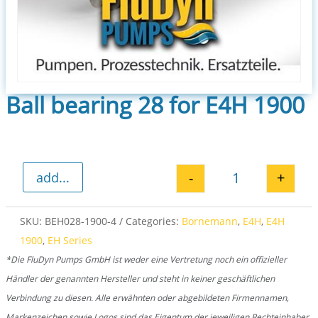
Ball bearing 28 for E4H 1900
-
+
add...
Ball bearing 28
SKU:
BEH028-1900-4
Categories:
Bornemann
,
E4H
,
E4H
1900
,
EH Series
*Die FluDyn Pumps GmbH ist weder eine Vertretung noch ein offizieller
Händler der genannten Hersteller und steht in keiner geschäftlichen
Verbindung zu diesen. Alle erwähnten oder abgebildeten Firmennamen,
Markenzeichen sowie Logos sind das Eigentum der jeweiligen Rechteinhaber.