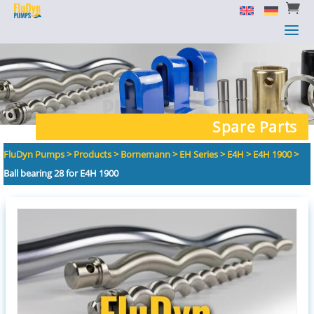


a
a
Spare Parts
FluDyn Pumps
>
Products
>
Bornemann
>
EH Series
>
E4H
>
E4H 1900
>
Ball bearing 28 for E4H 1900