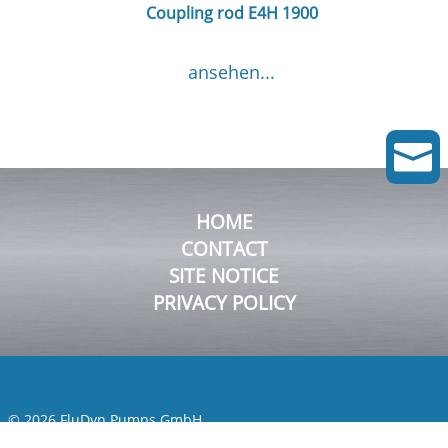
Coupling rod E4H 1900
ansehen...

HOME
CONTACT
SITE NOTICE
PRIVACY POLICY
© 2026 FluDyn Pumps GmbH