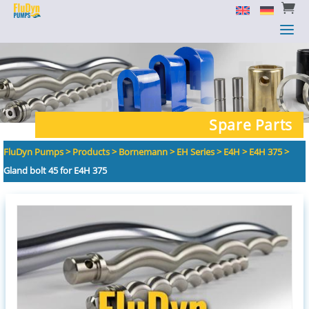


a
a
Spare Parts
FluDyn Pumps
>
Products
>
Bornemann
>
EH Series
>
E4H
>
E4H 375
>
Gland bolt 45 for E4H 375