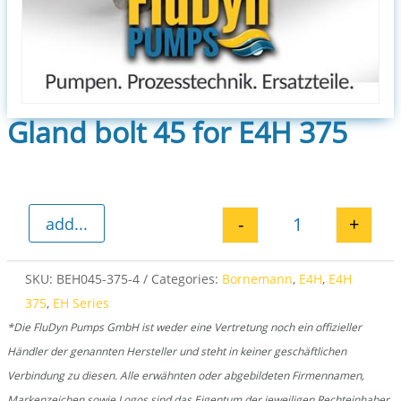
Gland bolt 45 for E4H 375
-
+
add...
Gland bolt 45 f
SKU:
BEH045-375-4
Categories:
Bornemann
,
E4H
,
E4H
375
,
EH Series
*Die FluDyn Pumps GmbH ist weder eine Vertretung noch ein offizieller
Händler der genannten Hersteller und steht in keiner geschäftlichen
Verbindung zu diesen. Alle erwähnten oder abgebildeten Firmennamen,
Markenzeichen sowie Logos sind das Eigentum der jeweiligen Rechteinhaber.