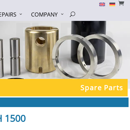


EPAIRS
COMPANY
EPAIRS
COMPANY
U
U
Spare Parts
H 1500