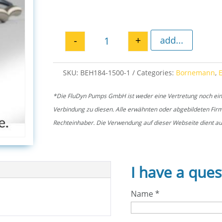
-
+
add...
Grease retainer ring EH 1500 q
SKU:
BEH184-1500-1
Categories:
Bornemann
,
*Die FluDyn Pumps GmbH ist weder eine Vertretung noch ein of
Verbindung zu diesen. Alle erwähnten oder abgebildeten Fi
Rechteinhaber. Die Verwendung auf dieser Webseite dient aus
I have a ques
Name
*