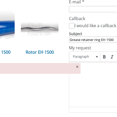
E-mail
*
Callback
I would like a callback
Subject
My request
H 1500
Rotor EH 1500
Paragraph
n...
ansehen...
×