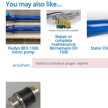
You may also like…
Repair or
complete
maintenance
Fludyn BEH 1500
Stator E
Bornemann EH
mono pump
1500
ansehe
Failed to initialize plugin: wplink
ansehen...
ansehen...
Failed to initialize plugin: wplink