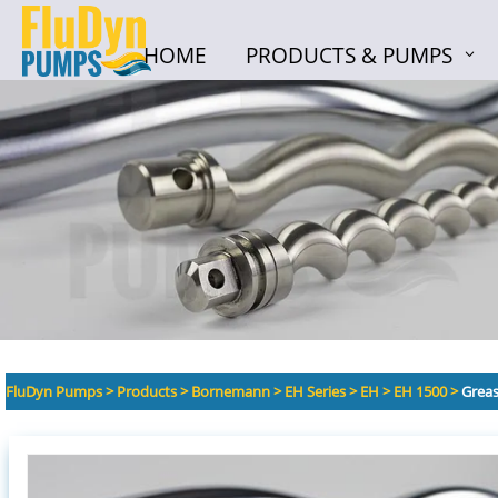
HOME
PRODUCTS & PUMPS
HOME
PRODUCTS & PUMPS
FluDyn Pumps
>
Products
>
Bornemann
>
EH Series
>
EH
>
EH 1500
>
Greas