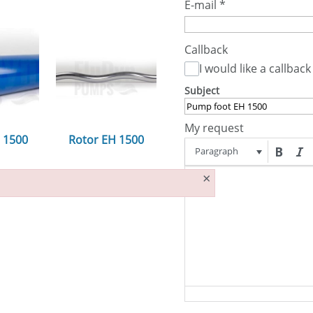
E-mail
*
Callback
I would like a callback
Subject
My request
H 1500
Rotor EH 1500
Paragraph
n...
ansehen...
×