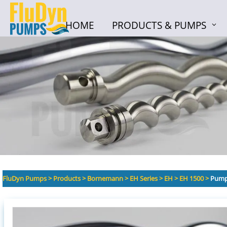
HOME
PRODUCTS & PUMPS
HOME
PRODUCTS & PUMPS
FluDyn Pumps
>
Products
>
Bornemann
>
EH Series
>
EH
>
EH 1500
>
Pump