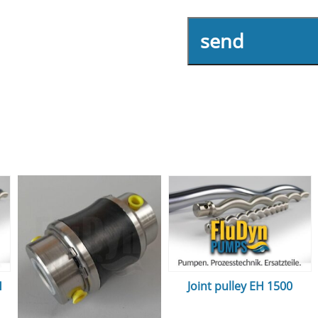
send
H
Joint pulley EH 1500