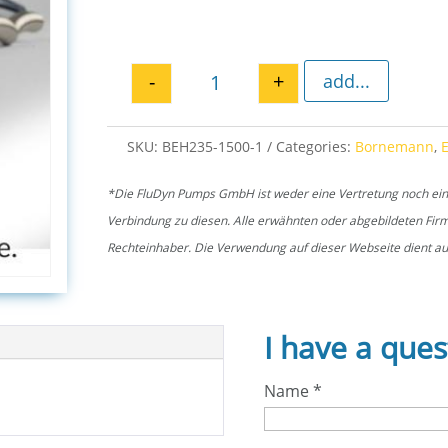
-
+
add...
Pump foot EH 1500 quantity
SKU:
BEH235-1500-1
Categories:
Bornemann
,
*Die FluDyn Pumps GmbH ist weder eine Vertretung noch ein of
Verbindung zu diesen. Alle erwähnten oder abgebildeten Fi
Rechteinhaber. Die Verwendung auf dieser Webseite dient aus
I have a ques
Name
*