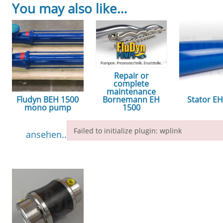
You may also like…
Repair or
complete
maintenance
Fludyn BEH 1500
Stator E
Bornemann EH
mono pump
1500
ansehe
Failed to initialize plugin: wplink
ansehen...
ansehen...
Failed to initialize plugin: wplink