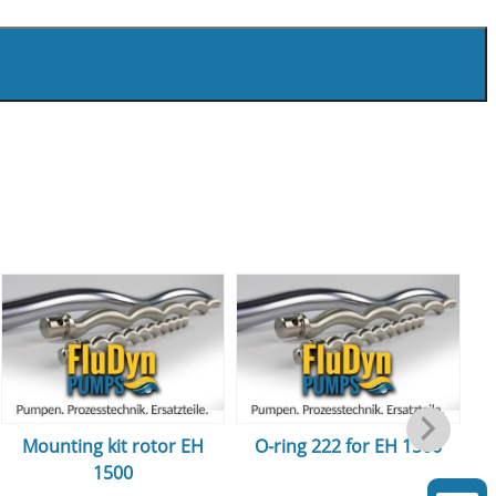
Mounting kit rotor EH
O-ring 222 for EH 1500
1500
m