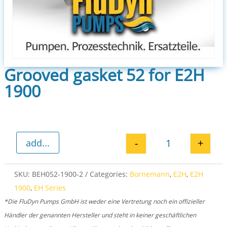
Grooved gasket 52 for E2H
1900
-
+
add...
Grooved gasket
SKU:
BEH052-1900-2
Categories:
Bornemann
,
E2H
,
E2H
1900
,
EH Series
*Die FluDyn Pumps GmbH ist weder eine Vertretung noch ein offizieller
Händler der genannten Hersteller und steht in keiner geschäftlichen