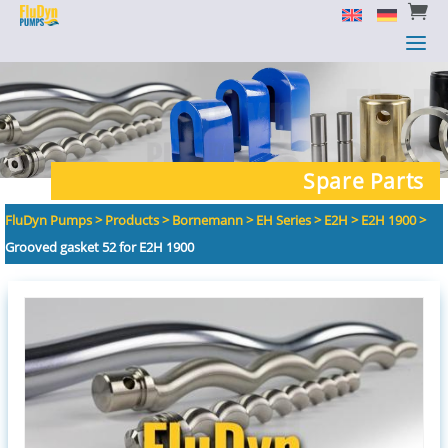


a
a
Spare Parts
FluDyn Pumps
>
Products
>
Bornemann
>
EH Series
>
E2H
>
E2H 1900
>
Grooved gasket 52 for E2H 1900