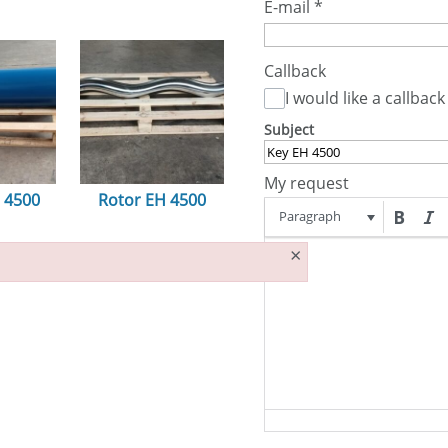
E-mail
*
Callback
I would like a callback
Subject
My request
H 4500
Rotor EH 4500
Paragraph
n...
ansehen...
×