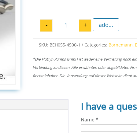
-
+
add...
Key EH 4500 quantity
SKU:
BEH055-4500-1
Categories:
Bornemann
,
*Die FluDyn Pumps GmbH ist weder eine Vertretung noch ein of
Verbindung zu diesen. Alle erwähnten oder abgebildeten Fi
Rechteinhaber. Die Verwendung auf dieser Webseite dient aus
I have a ques
Name
*