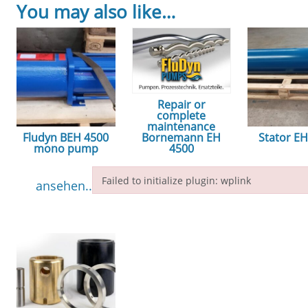
You may also like…
Repair or
complete
maintenance
Fludyn BEH 4500
Stator E
Bornemann EH
mono pump
4500
ansehe
Failed to initialize plugin: wplink
ansehen...
ansehen...
Failed to initialize plugin: wplink