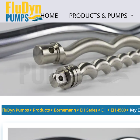
HOME
PRODUCTS & PUMPS
HOME
PRODUCTS & PUMPS
FluDyn Pumps
>
Products
>
Bornemann
>
EH Series
>
EH
>
EH 4500
>
Key 