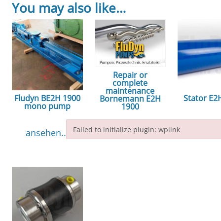
You may also like…
Repair or
complete
maintenance
Fludyn BE2H 1900
Stator E2
Bornemann E2H
mono pump
1900
ansehe
Failed to initialize plugin: wplink
ansehen...
ansehen...
Failed to initialize plugin: wplink