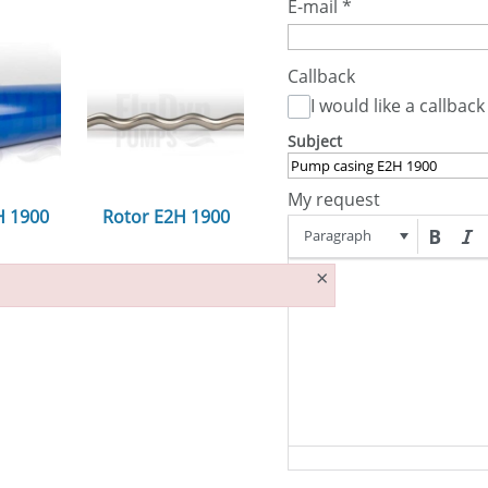
E-mail
*
Callback
I would like a callback
Subject
My request
H 1900
Rotor E2H 1900
Paragraph
n...
ansehen...
×