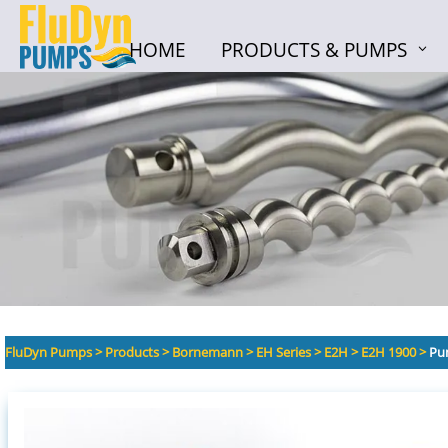
HOME
PRODUCTS & PUMPS
HOME
PRODUCTS & PUMPS
FluDyn Pumps
>
Products
>
Bornemann
>
EH Series
>
E2H
>
E2H 1900
>
Pu