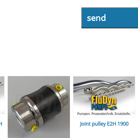
send
H
Joint pulley E2H 1900