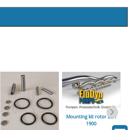
Mounting kit rotor E2H
1900
m