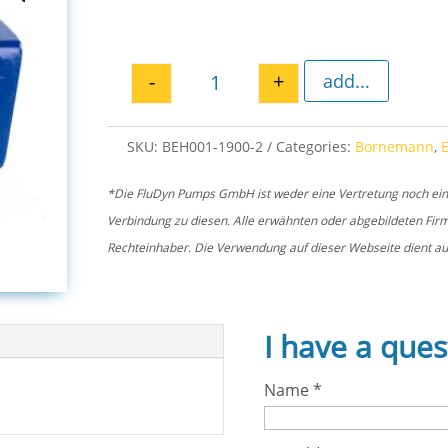
-
+
add...
Pump casing E2H 1900 quantit
SKU:
BEH001-1900-2
Categories:
Bornemann
,
*Die FluDyn Pumps GmbH ist weder eine Vertretung noch ein of
Verbindung zu diesen. Alle erwähnten oder abgebildeten Fi
Rechteinhaber. Die Verwendung auf dieser Webseite dient aus
I have a ques
Name
*