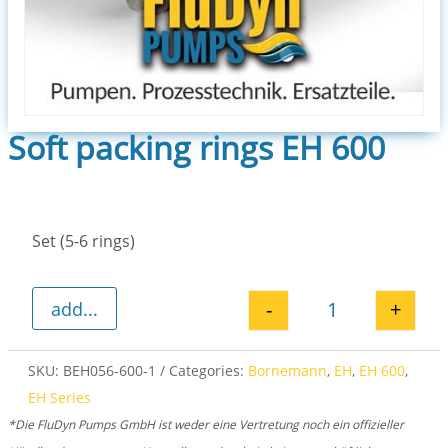
Soft packing rings EH 600
Set (5-6 rings)
-
+
add...
Soft packing ri
SKU:
BEH056-600-1
Categories:
Bornemann
,
EH
,
EH 600
,
EH Series
*Die FluDyn Pumps GmbH ist weder eine Vertretung noch ein offizieller