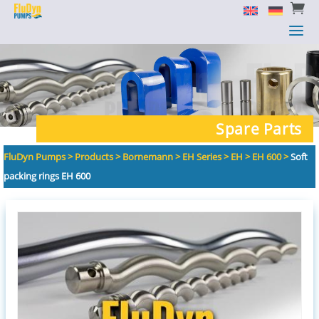


a
a
Spare Parts
FluDyn Pumps
>
Products
>
Bornemann
>
EH Series
>
EH
>
EH 600
>
Soft
packing rings EH 600