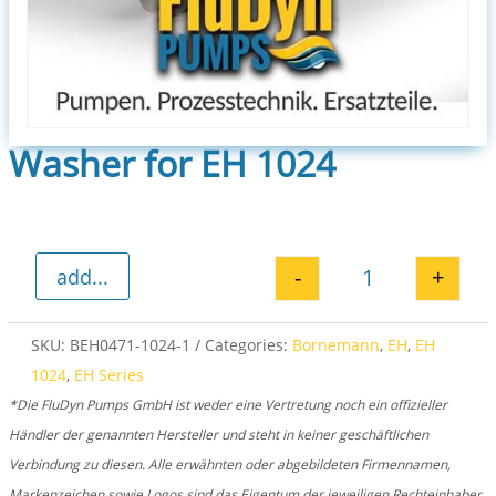
Washer for EH 1024
-
+
add...
Washer for EH 
SKU:
BEH0471-1024-1
Categories:
Bornemann
,
EH
,
EH
1024
,
EH Series
*Die FluDyn Pumps GmbH ist weder eine Vertretung noch ein offizieller
Händler der genannten Hersteller und steht in keiner geschäftlichen
Verbindung zu diesen. Alle erwähnten oder abgebildeten Firmennamen,
Markenzeichen sowie Logos sind das Eigentum der jeweiligen Rechteinhaber.