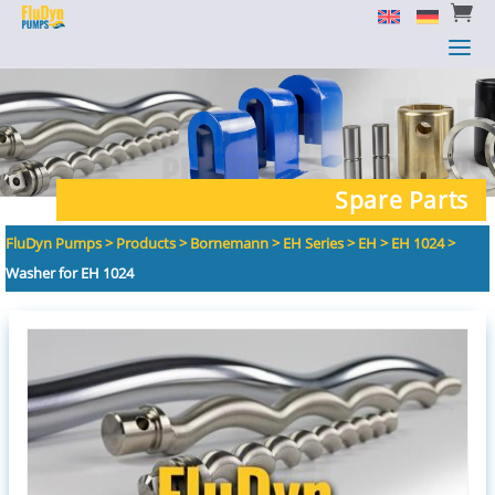


a
a
Spare Parts
FluDyn Pumps
>
Products
>
Bornemann
>
EH Series
>
EH
>
EH 1024
>
Washer for EH 1024