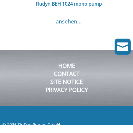
Fludyn BEH 1024 mono pump
ansehen...

HOME
CONTACT
SITE NOTICE
PRIVACY POLICY
© 2026 FluDyn Pumps GmbH