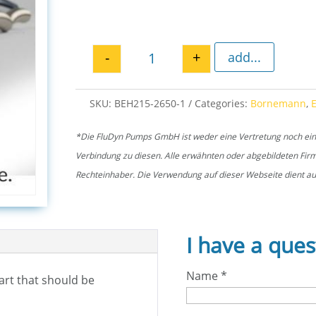
-
+
add...
Zyko sleeve EH 2650 quantity
SKU:
BEH215-2650-1
Categories:
Bornemann
,
*Die FluDyn Pumps GmbH ist weder eine Vertretung noch ein of
Verbindung zu diesen. Alle erwähnten oder abgebildeten Fi
Rechteinhaber. Die Verwendung auf dieser Webseite dient aus
I have a ques
Name
*
part that should be