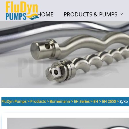
HOME
PRODUCTS & PUMPS
HOME
PRODUCTS & PUMPS
FluDyn Pumps
>
Products
>
Bornemann
>
EH Series
>
EH
>
EH 2650
>
Zyko 