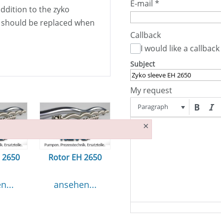
E-mail
*
 addition to the zyko
at should be replaced when
Callback
I would like a callback
Subject
My request
Paragraph
×
H 2650
Rotor EH 2650
n...
ansehen...