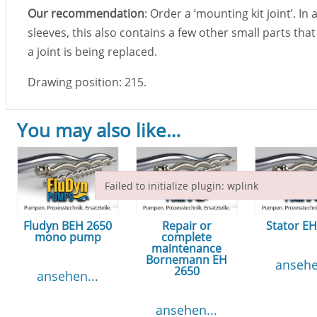
Our recommendation
: Order a ‘mounting kit joint’. In
sleeves, this also contains a few other small parts th
a joint is being replaced.
Drawing position: 215.
You may also like…
Failed to initialize plugin: wplink
Failed to initialize plugin: wplink
Fludyn BEH 2650
Repair or
Stator E
mono pump
complete
maintenance
Bornemann EH
ansehe
2650
ansehen...
ansehen...