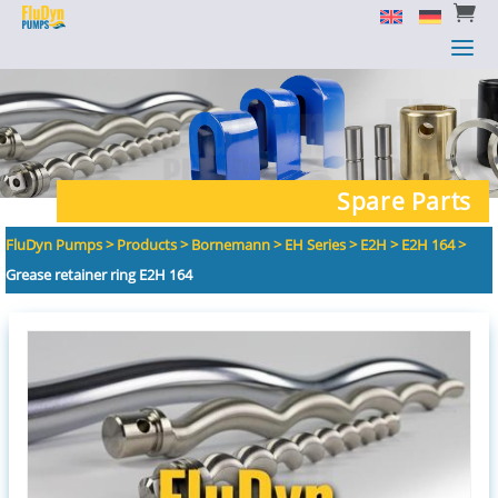


a
a
Spare Parts
FluDyn Pumps
>
Products
>
Bornemann
>
EH Series
>
E2H
>
E2H 164
>
Grease retainer ring E2H 164