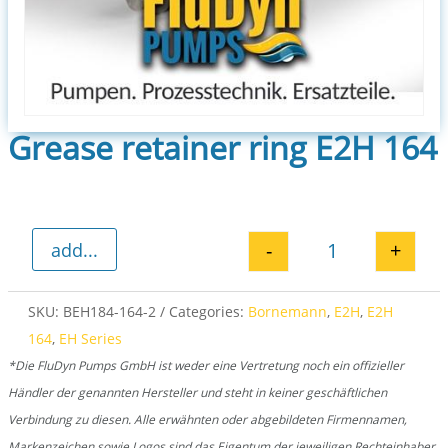
Grease retainer ring E2H 164
-
+
add...
Grease retainer
SKU:
BEH184-164-2
Categories:
Bornemann
,
E2H
,
E2H
164
,
EH Series
*Die FluDyn Pumps GmbH ist weder eine Vertretung noch ein offizieller
Händler der genannten Hersteller und steht in keiner geschäftlichen
Verbindung zu diesen. Alle erwähnten oder abgebildeten Firmennamen,
Markenzeichen sowie Logos sind das Eigentum der jeweiligen Rechteinhaber.