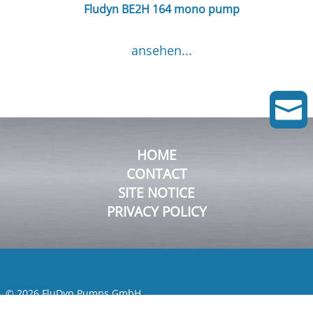
Fludyn BE2H 164 mono pump
ansehen...

HOME
CONTACT
SITE NOTICE
PRIVACY POLICY
© 2026 FluDyn Pumps GmbH