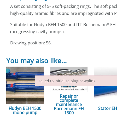
A set consisting of 5–6 soft-packing rings. The soft p
high-quality aramid fibres and are impregnated with P
Suitable for Fludyn BEH 1500 and ITT-Bornemann
*
EH 
(progressing cavity pumps).
Drawing position: 56.
You may also like…
Failed to initialize plugin: wplink
Failed to initialize plugin: wplink
Repair or
complete
maintenance
Fludyn BEH 1500
Stator E
Bornemann EH
mono pump
1500