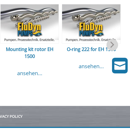
Mounting kit rotor EH
O-ring 222 for EH 1500
1500
m

ansehen...
ansehen...
VACY POLICY