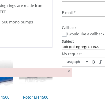
acking rings are made from
TFE.
E-mail
*
1500 mono pumps
Callback
I would like a callback
Subject
My request
Paragraph
×
H 1500
Rotor EH 1500