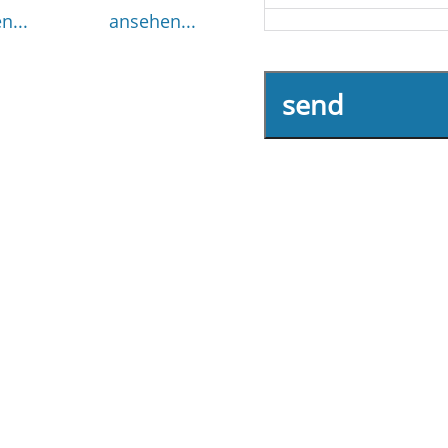
n...
ansehen...
send