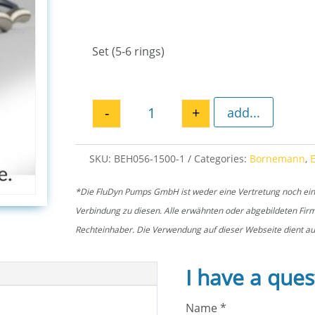
Set (5-6 rings)
-
+
add...
Soft packing rings EH 1500 qua
SKU:
BEH056-1500-1
Categories:
Bornemann
,
*Die FluDyn Pumps GmbH ist weder eine Vertretung noch ein of
Verbindung zu diesen. Alle erwähnten oder abgebildeten Fi
Rechteinhaber. Die Verwendung auf dieser Webseite dient aus
I have a ques
Name
*