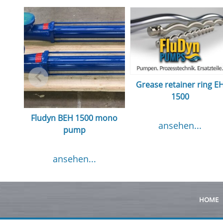
Grease retainer ring E
1500
Fludyn BEH 1500 mono
ansehen...
pump
ansehen...
HOME