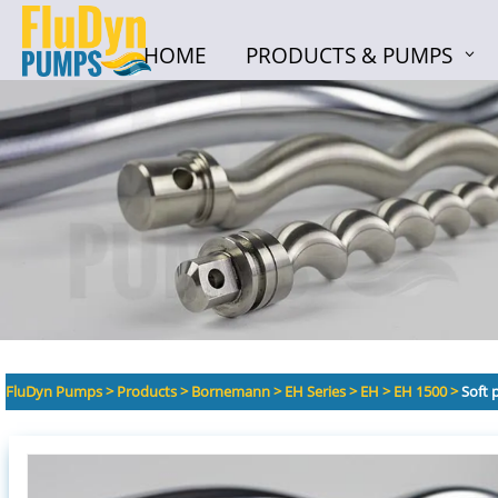
HOME
PRODUCTS & PUMPS
HOME
PRODUCTS & PUMPS
FluDyn Pumps
>
Products
>
Bornemann
>
EH Series
>
EH
>
EH 1500
>
Soft 