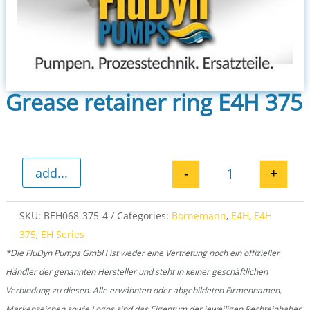
Grease retainer ring E4H 375
-
+
add...
Grease retainer
SKU:
BEH068-375-4
Categories:
Bornemann
,
E4H
,
E4H
375
,
EH Series
*Die FluDyn Pumps GmbH ist weder eine Vertretung noch ein offizieller
Händler der genannten Hersteller und steht in keiner geschäftlichen
Verbindung zu diesen. Alle erwähnten oder abgebildeten Firmennamen,
Markenzeichen sowie Logos sind das Eigentum der jeweiligen Rechteinhaber.