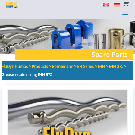


a
a
Spare Parts
FluDyn Pumps
>
Products
>
Bornemann
>
EH Series
>
E4H
>
E4H 375
>
Grease retainer ring E4H 375